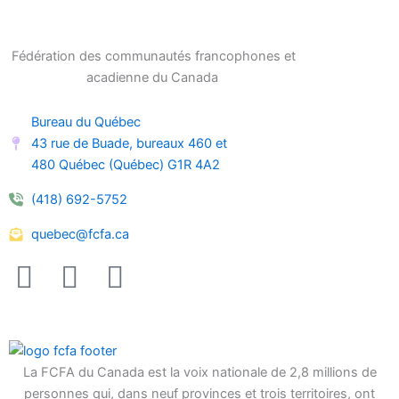
Fédération des communautés francophones et
acadienne du Canada
Bureau du Québec
43 rue de Buade, bureaux 460 et
480 Québec (Québec) G1R 4A2
(418) 692-5752
quebec@fcfa.ca
F
I
L
a
n
i
c
s
n
e
t
k
b
a
e
La FCFA du Canada est la voix nationale de 2,8 millions de
personnes qui, dans neuf provinces et trois territoires, ont