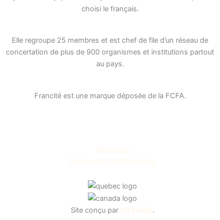
o
g
d
choisi le français.
o
r
i
k
a
n
Elle regroupe 25 membres et est chef de file d’un réseau de
-
m
concertation de plus de 900 organismes et institutions partout
au pays.
s
q
Francité est une marque déposée de la FCFA.
u
a
r
Nétiquette
e
Politique de confidentialité
Site conçu par
KB Media
.