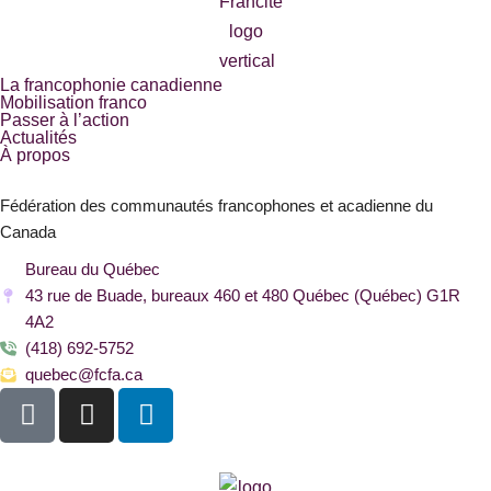
La francophonie canadienne
Mobilisation franco
Passer à l’action
Actualités
À propos
Fédération des communautés francophones et acadienne du
Canada
Bureau du Québec
43 rue de Buade, bureaux 460 et 480 Québec (Québec) G1R
4A2
(418) 692-5752
quebec@fcfa.ca
F
I
L
a
n
i
c
s
n
e
t
k