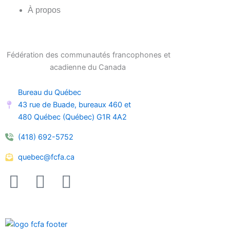
À propos
Fédération des communautés francophones et
acadienne du Canada
Bureau du Québec
43 rue de Buade, bureaux 460 et
480 Québec (Québec) G1R 4A2
(418) 692-5752
quebec@fcfa.ca
F
I
L
a
n
i
c
s
n
e
t
k