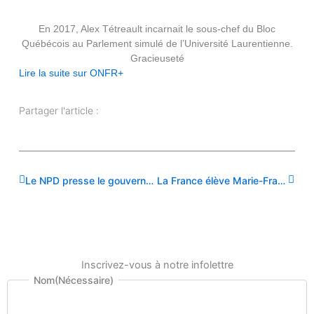
En 2017, Alex Tétreault incarnait le sous-chef du Bloc
Québécois au Parlement simulé de l’Université Laurentienne.
Gracieuseté
Lire la suite sur ONFR+
Partager l'article :
Précédent
Suiva
Le NPD presse le gouvernement provincial de financer l’Université de Sudbury |RADIO-CANADA|
La France élève Marie-France Lalonde au rang de Chevalier dans l’ordre national du Mérite |ONFR+|
Inscrivez-vous à notre infolettre
Prénom
Nom
Nom
(Nécessaire)