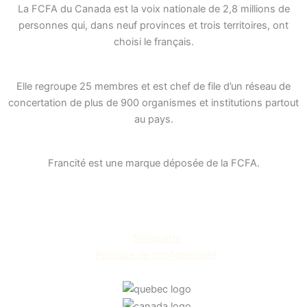
b
a
e
La FCFA du Canada est la voix nationale de 2,8 millions de
personnes qui, dans neuf provinces et trois territoires, ont
o
g
d
choisi le français.
o
r
i
k
a
n
Elle regroupe 25 membres et est chef de file d’un réseau de
-
m
concertation de plus de 900 organismes et institutions partout
au pays.
s
q
Francité est une marque déposée de la FCFA.
u
a
r
Nétiquette
e
Politique de confidentialité