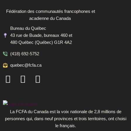
Fédération des communautés francophones et
acadienne du Canada
Bureau du Québec
43 rue de Buade, bureaux 460 et
480 Québec (Québec) G1R 4A2
(418) 692-5752
quebec@fcfa.ca
F
I
L
a
n
i
c
s
n
e
t
k
b
a
e
La FCFA du Canada est la voix nationale de 2,8 millions de
personnes qui, dans neuf provinces et trois territoires, ont choisi
o
g
d
le français.