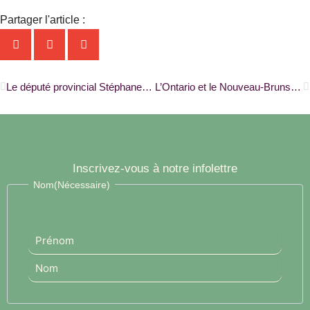
Partager l'article :
Précédent
S
Le député provincial Stéphane Sarrazin compte « améliorer la situation de la francophonie ontarienne » |ONFR+|
L’Ontario et le Nouveau-Brunswick resserrent leur coopération francophone |ONFR+|
Inscrivez-vous à notre infolettre
Prénom
Nom
Nom
(Nécessaire)