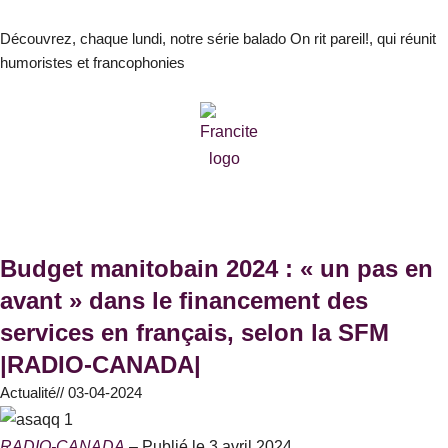
Aller
au
Découvrez, chaque lundi, notre série balado On rit pareil!, qui réunit
humoristes et francophonies
contenu
Budget manitobain 2024 : « un pas en
avant » dans le financement des
services en français, selon la SFM
|RADIO-CANADA|
Actualité
//
03-04-2024
RADIO-CANADA
– Publié le 3 avril 2024