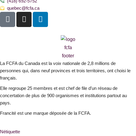
(418) 692-5752
quebec@fcfa.ca
F
I
L
a
n
i
c
s
n
e
t
k
b
a
e
o
g
d
o
r
i
La FCFA du Canada est la voix nationale de 2,8 millions de
k
a
n
personnes qui, dans neuf provinces et trois territoires, ont choisi le
-
m
français.
s
Elle regroupe 25 membres et est chef de file d’un réseau de
q
concertation de plus de 900 organismes et institutions partout au
u
pays.
a
r
Francité est une marque déposée de la FCFA.
e
Nétiquette