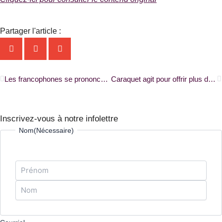
Partager l'article :
Précédent
S
Les francophones se prononcent pour le maintien de l’École de la GRC en Saskatchewan |RADIO-CANADA|
Caraquet agit pour offrir plus de places dans une garderie francophone |RADIO-CANADA|
Inscrivez-vous à notre infolettre
Prénom
Nom
Nom
(Nécessaire)