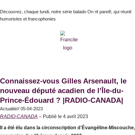
Aller
au
Découvrez, chaque lundi, notre série balado On rit pareil!, qui réunit
humoristes et francophonies
contenu
Connaissez-vous Gilles Arsenault, le
nouveau député acadien de l’Île-du-
Prince-Édouard ? |RADIO-CANADA|
Actualité
//
05-04-2023
RADIO-CANADA
– Publié le 4 avril 2023
Il a été élu dans la circonscription d’Évangéline-Miscouche,