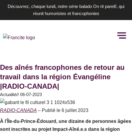
Aller
Découvrez, chaque lundi, notre série balado On rit pareil!, qui
au
réunit humoristes et francophonies
contenu
Des aînés francophones de retour au
travail dans la région Évangéline
|RADIO-CANADA|
Actualité
//
06-07-2023
RADIO-CANADA
– Publié le 6 juillet 2023
À l’Île-du-Prince-Édouard, une dizaine de personnes âgées
sont inscrites au projet Impact-Aîné.e.s dans la région