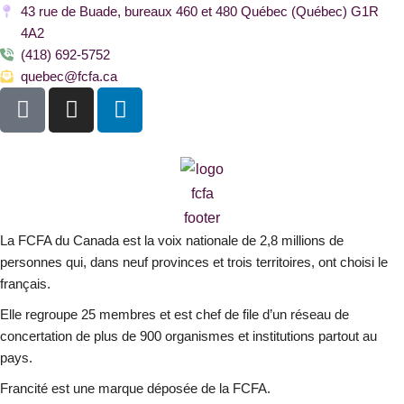
43 rue de Buade, bureaux 460 et 480 Québec (Québec) G1R
4A2
(418) 692-5752
quebec@fcfa.ca
F
I
L
a
n
i
c
s
n
e
t
k
b
a
e
o
g
d
o
r
i
La FCFA du Canada est la voix nationale de 2,8 millions de
k
a
n
personnes qui, dans neuf provinces et trois territoires, ont choisi le
-
m
français.
s
Elle regroupe 25 membres et est chef de file d’un réseau de
q
concertation de plus de 900 organismes et institutions partout au
u
pays.
a
r
Francité est une marque déposée de la FCFA.