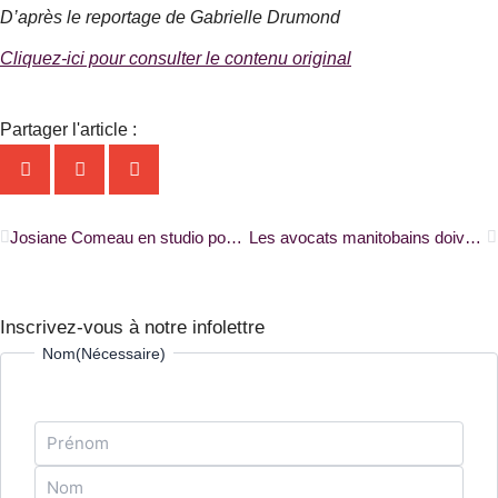
D’après le reportage de Gabrielle Drumond
Cliquez-ici pour consulter le contenu original
Partager l'article :
Précédent
S
Josiane Comeau en studio pour la préparation de son premier mini album |RADIO-CANADA|
Les avocats manitobains doivent aborder la cohérence des versions bilingues des lois |RADIO-CANADA|
Inscrivez-vous à notre infolettre
Prénom
Nom
Nom
(Nécessaire)