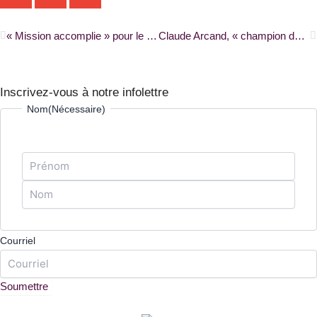
Précédent
S
« Mission accomplie » pour le Festival fransaskois 2023 |RADIO-CANADA|
Claude Arcand, « champion de la culture francophone de la région de York » |RADIO-CANADA|
Inscrivez-vous à notre infolettre
Prénom
Nom
Nom
(Nécessaire)
Courriel