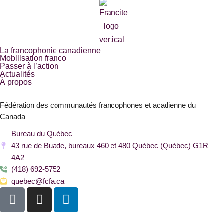
La francophonie canadienne
Mobilisation franco
Passer à l’action
Actualités
À propos
Fédération des communautés francophones et acadienne du
Canada
Bureau du Québec
43 rue de Buade, bureaux 460 et 480 Québec (Québec) G1R
4A2
(418) 692-5752
quebec@fcfa.ca
F
I
L
a
n
i
c
s
n