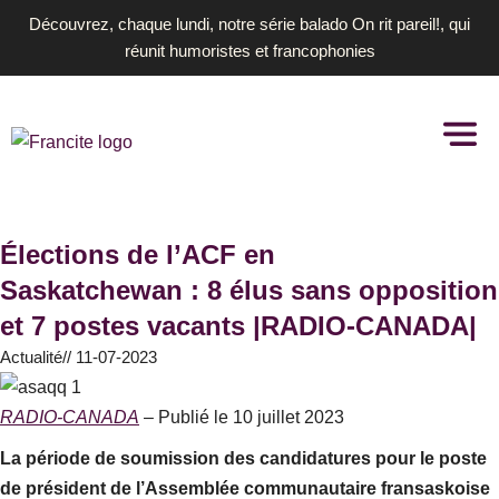
Aller
Découvrez, chaque lundi, notre série balado On rit pareil!, qui
au
réunit humoristes et francophonies
contenu
Élections de l’ACF en
Saskatchewan : 8 élus sans opposition
et 7 postes vacants |RADIO-CANADA|
Actualité
//
11-07-2023
RADIO-CANADA
– Publié le 10 juillet 2023
La période de soumission des candidatures pour le poste
de président de l’Assemblée communautaire fransaskoise