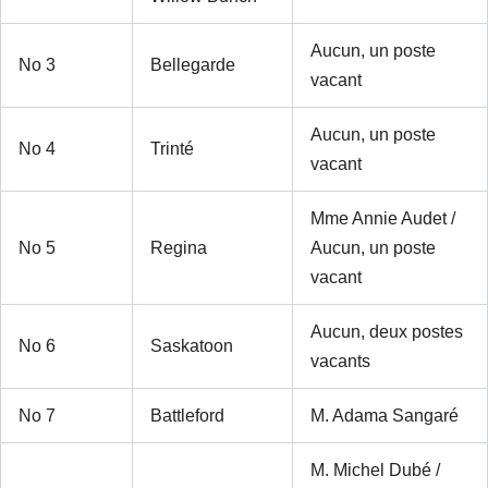
Aucun, un poste
No 3
Bellegarde
vacant
Aucun, un poste
No 4
Trinté
vacant
Mme Annie Audet /
No 5
Regina
Aucun, un poste
vacant
Aucun, deux postes
No 6
Saskatoon
vacants
No 7
Battleford
M. Adama Sangaré
M. Michel Dubé /