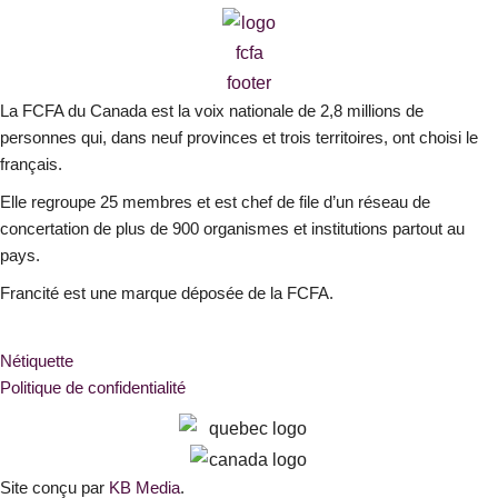
e
t
k
b
a
e
o
g
d
o
r
i
La FCFA du Canada est la voix nationale de 2,8 millions de
k
a
n
personnes qui, dans neuf provinces et trois territoires, ont choisi le
-
m
français.
s
Elle regroupe 25 membres et est chef de file d’un réseau de
q
concertation de plus de 900 organismes et institutions partout au
u
pays.
a
r
Francité est une marque déposée de la FCFA.
e
Nétiquette
Politique de confidentialité
Site conçu par
KB Media
.