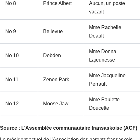
No 8
Prince Albert
Aucun, un poste
vacant
Mme Rachelle
No 9
Bellevue
Deault
Mme Donna
No 10
Debden
Lajeunesse
Mme Jacqueline
No 11
Zenon Park
Perrault
Mme Paulette
No 12
Moose Jaw
Doucette
Source : L’Assemblée communautaire fransaskoise (ACF)
Le président actuel de l’Association des parents fransaskois