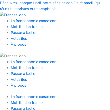
Prénom
Nom
Aller
Main
Main
Découvrez, chaque lundi, notre série balado On rit pareil!, qui
au
Menu
Menu
réunit humoristes et francophonies
contenu
La francophonie canadienne
Mobilisation franco
Passer à l’action
Actualités
À propos
La francophonie canadienne
Mobilisation franco
Passer à l’action
Actualités
À propos
La francophonie canadienne
Mobilisation franco
Passer à l’action