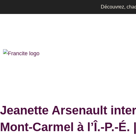
Aller
Découvrez, chaqu
au
contenu
Jeanette Arsenault inte
Mont-Carmel à l’Î.-P.-