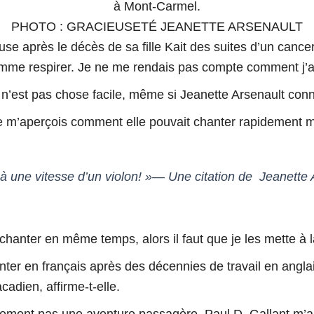
à Mont-Carmel.
PHOTO : GRACIEUSETÉ JEANETTE ARSENAULT
se après le décès de sa fille Kait des suites d’un cancer 
omme respirer. Je ne me rendais pas compte comment j’a
’est pas chose facile, même si Jeanette Arsenault conna
e m’aperçois comment elle pouvait chanter rapidement m
t à une vitesse d’un violon! »— Une citation de Jeanette
e chanter en même temps, alors il faut que je les mette à
ter en français après des décennies de travail en angla
acadien
, affirme-t-elle.
ainement pas une aventure passagère.
Paul D. Gallant m’a