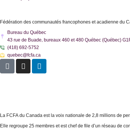
Fédération des communautés francophones et acadienne du 
Bureau du Québec
43 rue de Buade, bureaux 460 et 480 Québec (Québec) G
(418) 692-5752
quebec@fcfa.ca
F
I
L
a
n
i
c
s
n
e
t
k
b
a
e
o
g
d
o
r
i
k
a
n
La FCFA du Canada est la voix nationale de 2,8 millions de person
-
m
Elle regroupe 25 membres et est chef de file d’un réseau de con
s