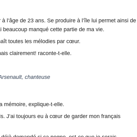
à l’âge de 23 ans. Se produire à l’île lui permet ainsi de
i beaucoup manqué cette partie de ma vie.
ît toutes les mélodies par cœur.
ais clairement!
raconte-t-elle.
 Arsenault, chanteuse
 la mémoire
, explique-t-elle.
is.
J’ai toujours eu à cœur de garder mon français
 déjà demandé si ça pogne, est-ce que je serais