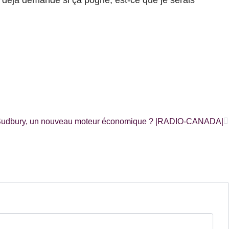
S
e Sudbury, un nouveau moteur économique ? |RADIO-CANADA|