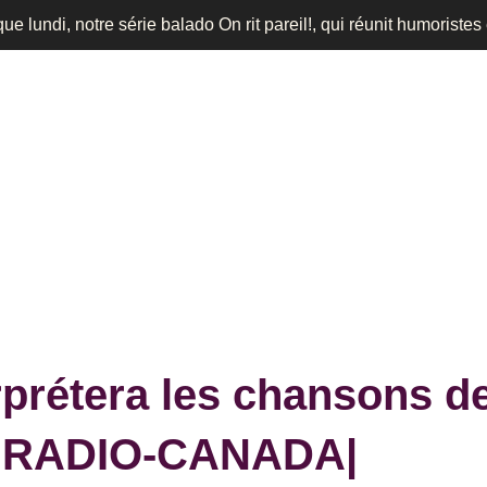
e lundi, notre série balado On rit pareil!, qui réunit humoristes
rprétera les chansons de
É. |RADIO-CANADA|