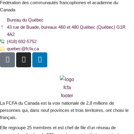
Fédération des communautés francophones et acadienne du
Canada
Bureau du Québec
43 rue de Buade, bureaux 460 et 480 Québec (Québec) G1R
4A2
(418) 692-5752
quebec@fcfa.ca
F
I
L
a
n
i
c
s
n
e
t
k
b
a
e
o
g
d
o
r
i
La FCFA du Canada est la voix nationale de 2,8 millions de
k
a
n
personnes qui, dans neuf provinces et trois territoires, ont choisi le
-
m
français.
s
Elle regroupe 25 membres et est chef de file d’un réseau de
q