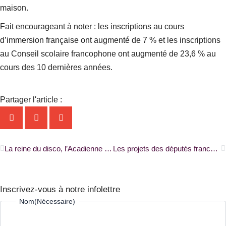
maison.
Fait encourageant à noter : les inscriptions au cours
d’immersion française ont augmenté de 7 % et les inscriptions
au Conseil scolaire francophone ont augmenté de 23,6 % au
cours des 10 dernières années.
Partager l'article :
Précédent
S
La reine du disco, l’Acadienne Patsy Gallant, fête ses 70 ans de carrière |RADIO-CANADA|
Les projets des députés francophones pour 2024 en Ontario |ONFR+|
Inscrivez-vous à notre infolettre
Prénom
Nom
Nom
(Nécessaire)