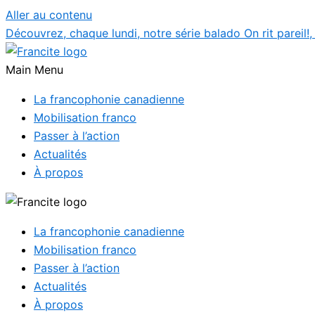
Aller au contenu
Découvrez, chaque lundi, notre série balado On rit pareil!
Main Menu
La francophonie canadienne
Mobilisation franco
Passer à l’action
Actualités
À propos
La francophonie canadienne
Mobilisation franco
Passer à l’action
Actualités
À propos