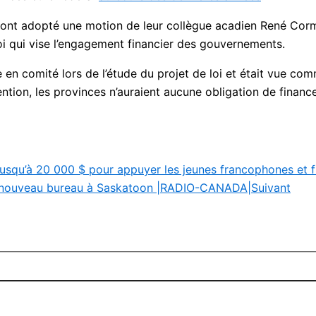
, ont adopté une motion de leur collègue acadien René Cor
 Loi qui vise l’engagement financier des gouvernements.
 en comité lors de l’étude du projet de loi et était vue 
ntion, les provinces n’auraient aucune obligation de financ
 jusqu’à 20 000 $ pour appuyer les jeunes francophones et 
 un nouveau bureau à Saskatoon |RADIO-CANADA|
Suivant