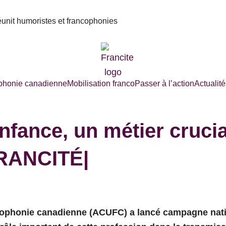
réunit humoristes et francophonies
phonie canadienne
Mobilisation franco
Passer à l’action
Actualité
enfance, un métier cruci
|FRANCITÉ|
ncophonie canadienne (ACUFC) a lancé campagne natio