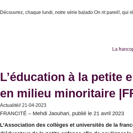
Aller
au
Découvrez, chaque lundi, notre série balado On rit pareil!, qui 
contenu
La franco
L’éducation à la petite 
en milieu minoritaire 
Actualité
//
21-04-2023
FRANCITÉ – Mehdi Jaouhari, publié le 21 avril 2023
L’Association des collèges et universités de la fra