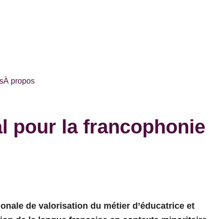
s
À propos
al pour la francophonie
nale de valorisation du métier d’éducatrice et