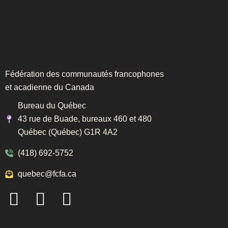
Fédération des communautés francophones
et acadienne du Canada
Bureau du Québec
43 rue de Buade, bureaux 460 et 480
Québec (Québec) G1R 4A2
(418) 692-5752
quebec@fcfa.ca
F
I
L
a
n
i
c
s
n