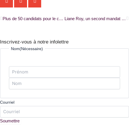
Précédent
S
Plus de 50 candidats pour le comité français de Toronto |RADIO-CANADA|
Liane Roy, un second mandat très important |CHRONIQUE – LE DROIT|
Inscrivez-vous à notre infolettre
Prénom
Nom
Nom
(Nécessaire)
Courriel