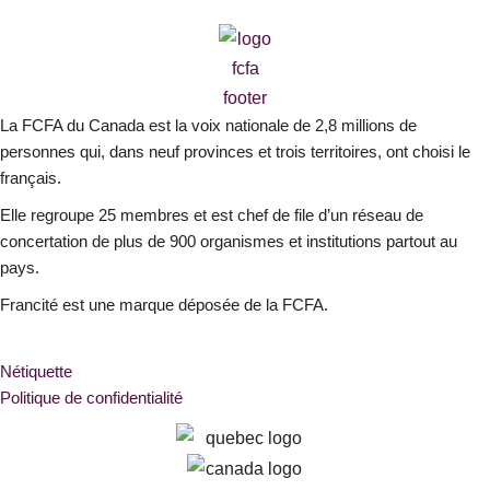
c
s
n
e
t
k
b
a
e
o
g
d
o
r
i
La FCFA du Canada est la voix nationale de 2,8 millions de
k
a
n
personnes qui, dans neuf provinces et trois territoires, ont choisi le
-
m
français.
s
Elle regroupe 25 membres et est chef de file d’un réseau de
q
concertation de plus de 900 organismes et institutions partout au
u
pays.
a
r
Francité est une marque déposée de la FCFA.
e
Nétiquette
Politique de confidentialité