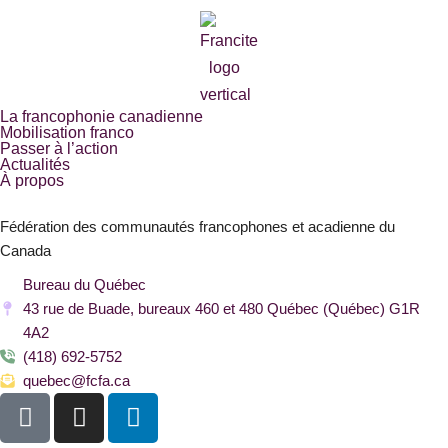
La francophonie canadienne
Mobilisation franco
Passer à l’action
Actualités
À propos
Fédération des communautés francophones et acadienne du
Canada
Bureau du Québec
43 rue de Buade, bureaux 460 et 480 Québec (Québec) G1R
4A2
(418) 692-5752
quebec@fcfa.ca
F
I
L
a
n
i