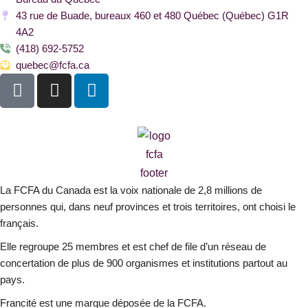
43 rue de Buade, bureaux 460 et 480 Québec (Québec) G1R
4A2
(418) 692-5752
quebec@fcfa.ca
F
I
L
a
n
i
c
s
n
e
t
k
b
a
e
o
g
d
o
r
i
La FCFA du Canada est la voix nationale de 2,8 millions de
k
a
n
personnes qui, dans neuf provinces et trois territoires, ont choisi le
-
m
français.
s
Elle regroupe 25 membres et est chef de file d’un réseau de
q
concertation de plus de 900 organismes et institutions partout au
u
pays.
a
r
Francité est une marque déposée de la FCFA.