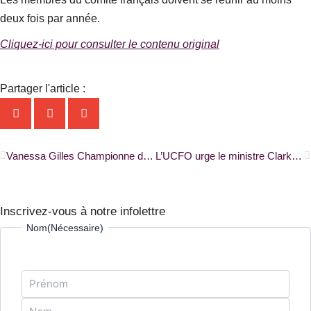
deux fois par année.
Cliquez-ici pour consulter le contenu original
Partager l'article :
Précédent
S
Vanessa Gilles Championne de France de Soccer |ONFR+|
L’UCFO urge le ministre Clark de protéger les terres agricoles de l’Ontario |ONFR+|
Inscrivez-vous à notre infolettre
Prénom
Nom
Nom
(Nécessaire)