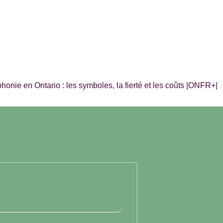
S
onie en Ontario : les symboles, la fierté et les coûts |ONFR+|