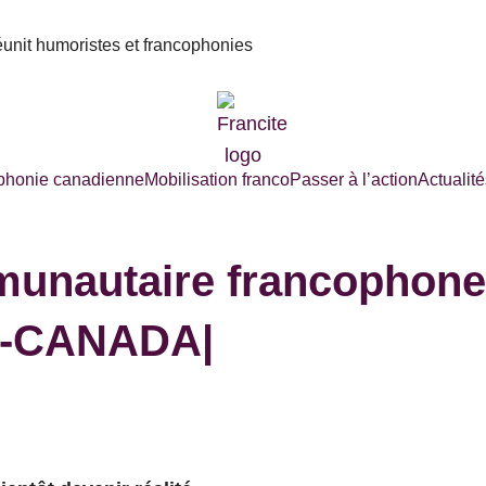
réunit humoristes et francophonies
phonie canadienne
Mobilisation franco
Passer à l’action
Actualité
unautaire francophone p
O-CANADA|