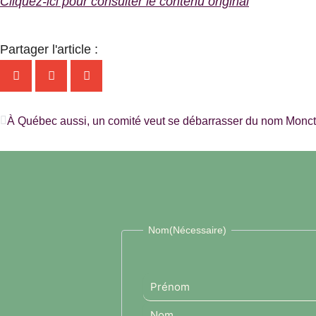
Cliquez-ici pour consulter le contenu original
Partager l'article :
Précédent
À Québec aussi, un comité veut se débarrasser du nom Mo
Prénom
Nom
Nom
(Nécessaire)