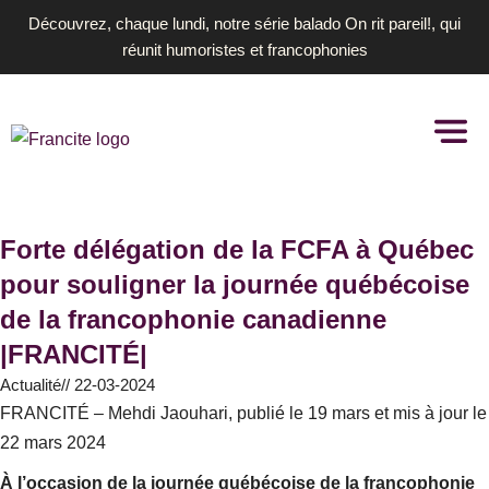
Aller
Découvrez, chaque lundi, notre série balado On rit pareil!, qui
au
réunit humoristes et francophonies
contenu
Forte délégation de la FCFA à Québec
pour souligner la journée québécoise
de la francophonie canadienne
|FRANCITÉ|
Actualité
//
22-03-2024
FRANCITÉ – Mehdi Jaouhari, publié le 19 mars et mis à jour le
22 mars 2024
À l’occasion de la journée québécoise de la francophonie