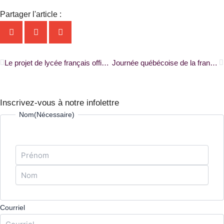
Partager l'article :
Précédent
S
Le projet de lycée français officiellement lancé à Halifax |RADIO-CANADA|
Journée québécoise de la francophonie canadienne : « Soyons amis dans notre langue »
Inscrivez-vous à notre infolettre
Prénom
Nom
Nom
(Nécessaire)
Courriel