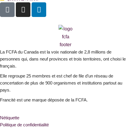
F
I
L
a
n
i
c
s
n
e
t
k
b
a
e
o
g
d
o
r
i
La FCFA du Canada est la voix nationale de 2,8 millions de
k
a
n
personnes qui, dans neuf provinces et trois territoires, ont choisi le
-
m
français.
s
Elle regroupe 25 membres et est chef de file d’un réseau de
q
concertation de plus de 900 organismes et institutions partout au
u
pays.
a
r
Francité est une marque déposée de la FCFA.
e
Nétiquette
Politique de confidentialité