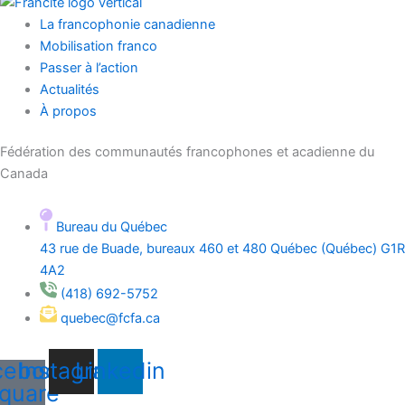
La francophonie canadienne
Mobilisation franco
Passer à l’action
Actualités
À propos
Fédération des communautés francophones et acadienne du
Canada
Bureau du Québec
43 rue de Buade, bureaux 460 et 480 Québec (Québec) G1R
4A2
(418) 692-5752
quebec@fcfa.ca
cebook-
Instagram
Linkedin
quare