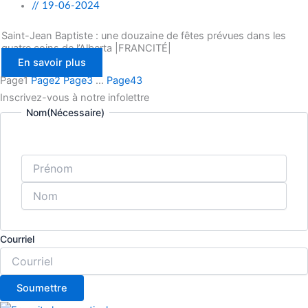
//
19-06-2024
Saint-Jean Baptiste : une douzaine de fêtes prévues dans les
quatre coins de l’Alberta |FRANCITÉ|
En savoir plus
Page
1
Page
2
Page
3
…
Page
43
Inscrivez-vous à notre infolettre
Nom
(Nécessaire)
Courriel