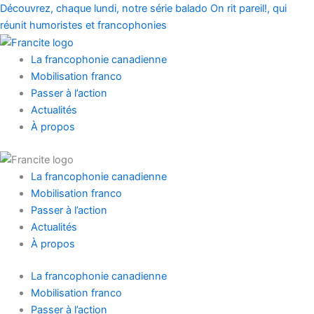
Prénom
Nom
Aller
Main
Main
Découvrez, chaque lundi, notre série balado On rit pareil!, qui
au
Menu
Menu
réunit humoristes et francophonies
contenu
La francophonie canadienne
Mobilisation franco
Passer à l’action
Actualités
À propos
La francophonie canadienne
Mobilisation franco
Passer à l’action
Actualités
À propos
La francophonie canadienne
Mobilisation franco
Passer à l’action