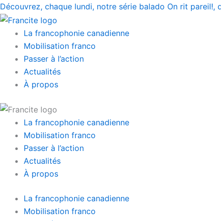
Prénom
Nom
Aller
Main
Main
Découvrez, chaque lundi, notre série balado On rit pareil!,
au
Menu
Menu
contenu
La francophonie canadienne
Mobilisation franco
Passer à l’action
Actualités
À propos
La francophonie canadienne
Mobilisation franco
Passer à l’action
Actualités
À propos
La francophonie canadienne
Mobilisation franco