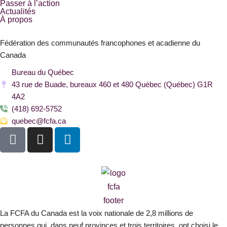
Passer à l’action
Actualités
À propos
Fédération des communautés francophones et acadienne du
Canada
Bureau du Québec
43 rue de Buade, bureaux 460 et 480 Québec (Québec) G1R
4A2
(418) 692-5752
quebec@fcfa.ca
F
I
L
a
n
i
c
s
n
e
t
k
b
a
e
o
g
d
o
r
i
La FCFA du Canada est la voix nationale de 2,8 millions de
k
a
n
personnes qui, dans neuf provinces et trois territoires, ont choisi le