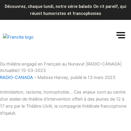
Aller
Découvrez, chaque lundi, notre série balado On rit pareil!, qui
au
réunit humoristes et francophonies
contenu
Du théâtre engagé en Français au Nunavut |RADIO-CANADA|
Actualité
//
15-03-2023
RADIO-CANADA
– Matisse Harvey, publié le 13 mars 2023
Intimidation, racisme, homophobie… Ces enjeux sont au centre
d’un atelier de théâtre d’intervention offert à des jeunes de 12 à
17 ans par le Théâtre Uiviit, la compagnie théâtrale francophone
d’Iqaluit.