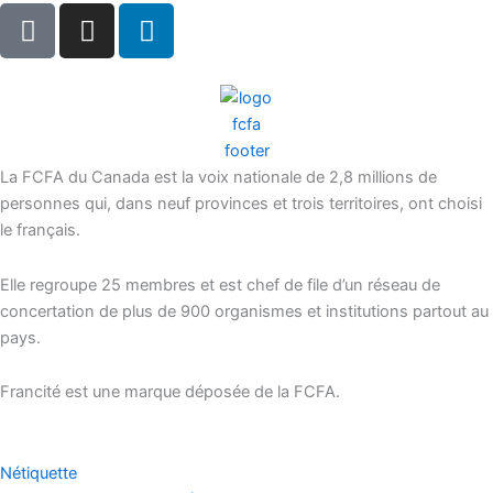
F
I
L
a
n
i
c
s
n
e
t
k
b
a
e
o
g
d
o
r
i
La FCFA du Canada est la voix nationale de 2,8 millions de
k
a
n
personnes qui, dans neuf provinces et trois territoires, ont choisi
-
m
le français.
s
q
Elle regroupe 25 membres et est chef de file d’un réseau de
concertation de plus de 900 organismes et institutions partout au
u
pays.
a
r
Francité est une marque déposée de la FCFA.
e
Nétiquette