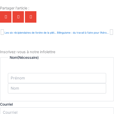
Partager l'article :
Précédent
S
Les six récipiendaires de l’ordre de la pléiade dévoilés 2023 |ONFR+|
Bilinguisme : du travail à faire pour l’Aéroport de Regina en Saskatchewan |RADIO-CANADA|
Inscrivez-vous à notre infolettre
Prénom
Nom
Nom
(Nécessaire)
Courriel