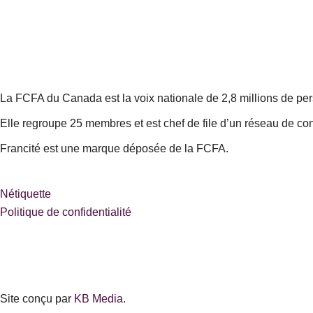
c
s
n
e
t
k
b
a
e
o
g
d
o
r
i
k
a
n
La FCFA du Canada est la voix nationale de 2,8 millions de person
-
m
Elle regroupe 25 membres et est chef de file d’un réseau de con
s
q
Francité est une marque déposée de la FCFA.
u
a
r
Nétiquette
e
Politique de confidentialité
Site conçu par
KB Media
.