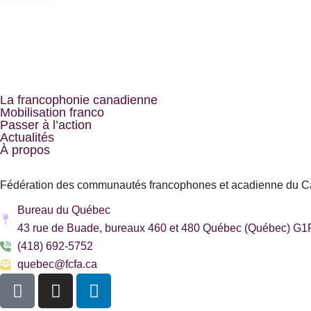
La francophonie canadienne
Mobilisation franco
Passer à l’action
Actualités
À propos
Fédération des communautés francophones et acadienne du 
Bureau du Québec
43 rue de Buade, bureaux 460 et 480 Québec (Québec) G
(418) 692-5752
quebec@fcfa.ca
F
I
L
a
n
i