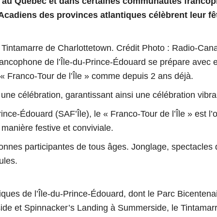
an au Québec et dans certaines communautés francoph
 Acadiens des provinces atlantiques célèbrent leur fê
 Tintamarre de Charlottetown. Crédit Photo : Radio-Can
cophone de l’Île-du-Prince-Édouard se prépare avec ent
 « Franco-Tour de l’Île » comme depuis 2 ans déjà.
e célébration, garantissant ainsi une célébration vibrant
ince-Édouard (SAF’Île), le « Franco-Tour de l’Île » est 
manière festive et conviviale.
rsonnes participantes de tous âges. Jonglage, spectacles 
ules.
ques de l’Île-du-Prince-Édouard, dont le Parc Bicentenair
ide et Spinnacker’s Landing à Summerside, le Tintamarr