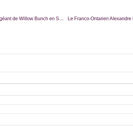
Un documentaire se penche sur la vie d’Édouard Beaupré, le géant de Willow Bunch en Saskatchewan |RADIO-CANADA|
Le Franco-Ontarien Alexandre