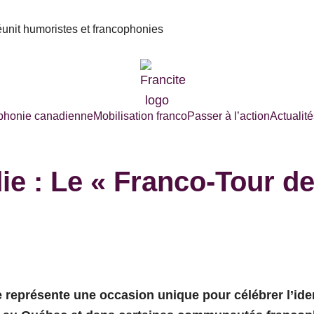
réunit humoristes et francophonies
phonie canadienne
Mobilisation franco
Passer à l’action
Actualité
e : Le « Franco-Tour de l
 représente une occasion unique pour célébrer l’iden