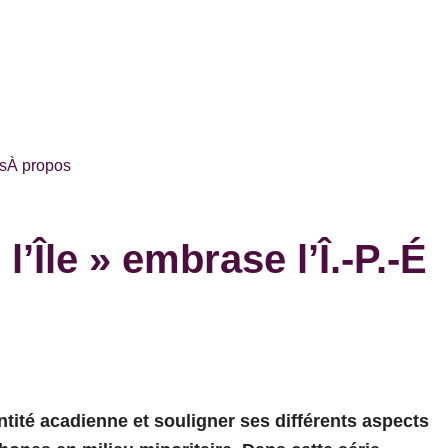
s
À propos
’Île » embrase l’Î.-P.-É
tité acadienne et souligner ses différents aspects