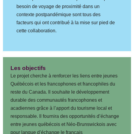
besoin de voyage de proximité dans un
contexte postpandémique sont tous des
facteurs qui ont contribué à la mise sur pied de
cette collaboration.
Les objectifs
Le projet cherche à renforcer les liens entre jeunes
Québécois et les francophones et francophiles du
reste du Canada. Il souhaite le développement
durable des communautés francophones et
acadiennes grâce à l’apport du tourisme local et
responsable. Il fournira des opportunités d’échange
entre jeunes québécois et Néo-Brunswickois avec
pour langue d’échange le français