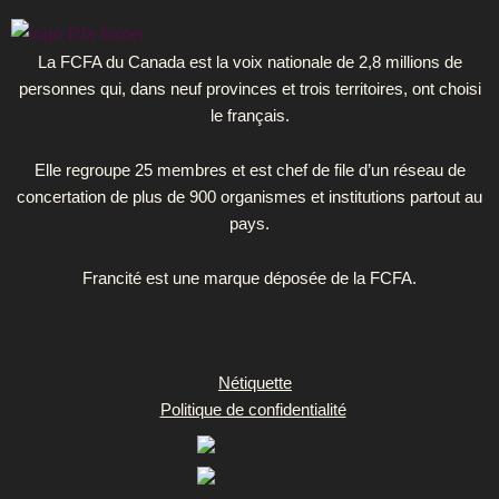
e
t
k
b
a
e
La FCFA du Canada est la voix nationale de 2,8 millions de
personnes qui, dans neuf provinces et trois territoires, ont choisi
o
g
d
le français.
o
r
i
k
a
n
Elle regroupe 25 membres et est chef de file d’un réseau de
concertation de plus de 900 organismes et institutions partout au
-
m
pays.
s
Francité est une marque déposée de la FCFA.
q
u
a
Nétiquette
r
Politique de confidentialité
e