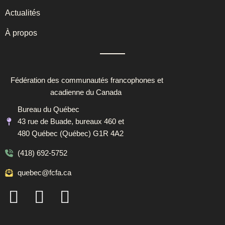
Actualités
À propos
Fédération des communautés francophones et
acadienne du Canada
Bureau du Québec
43 rue de Buade, bureaux 460 et
480 Québec (Québec) G1R 4A2
(418) 692-5752
quebec@fcfa.ca
F
I
L
a
n
i
c
s
n