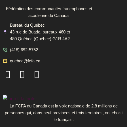
Fédération des communautés francophones et
acadienne du Canada
Bureau du Québec
43 rue de Buade, bureaux 460 et
480 Québec (Québec) G1R 4A2
(418) 692-5752
quebec@fcfa.ca
F
I
L
a
n
i
c
s
n
e
t
k
b
a
e
La FCFA du Canada est la voix nationale de 2,8 millions de
personnes qui, dans neuf provinces et trois territoires, ont choisi
o
g
d
le français.
o
r
i