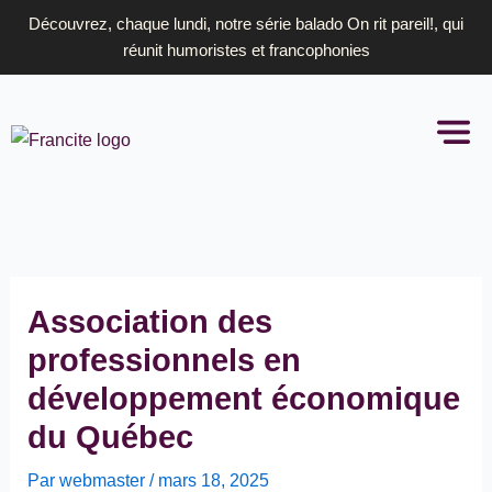
Aller
Découvrez, chaque lundi, notre série balado On rit pareil!, qui
au
réunit humoristes et francophonies
contenu
Association des
professionnels en
développement économique
du Québec
Par
webmaster
/
mars 18, 2025