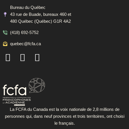
Bureau du Québec
43 rue de Buade, bureaux 460 et
480 Québec (Québec) G1R 4A2
(418) 692-5752
quebec@fcfa.ca
F
I
L
a
n
i
c
s
n
e
t
k
b
a
e
o
g
d
o
r
i
La FCFA du Canada est la voix nationale de 2,8 millions de
personnes qui, dans neuf provinces et trois territoires, ont choisi
k
a
n
le français.