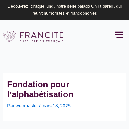
Aller
Découvrez, chaque lundi, notre série balado On rit pareil!, qui
au
réunit humoristes et francophonies
contenu
Fondation pour
l’alphabétisation
Par
webmaster
/
mars 18, 2025