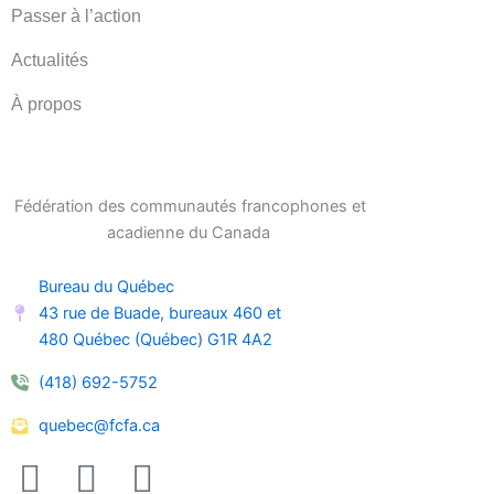
Passer à l’action
Actualités
À propos
Fédération des communautés francophones et
acadienne du Canada
Bureau du Québec
43 rue de Buade, bureaux 460 et
480 Québec (Québec) G1R 4A2
(418) 692-5752
quebec@fcfa.ca
F
I
L
a
n
i