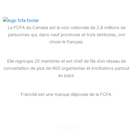
c
s
n
e
t
k
b
a
e
La FCFA du Canada est la voix nationale de 2,8 millions de
personnes qui, dans neuf provinces et trois territoires, ont
o
g
d
choisi le français.
o
r
i
k
a
n
Elle regroupe 25 membres et est chef de file d’un réseau de
-
m
concertation de plus de 900 organismes et institutions partout
au pays.
s
q
Francité est une marque déposée de la FCFA.
u
a
r
Nétiquette
e