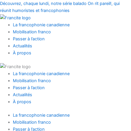
Prénom
Nom
Aller
Main
Main
Découvrez, chaque lundi, notre série balado On rit pareil!, qui
au
Menu
Menu
réunit humoristes et francophonies
contenu
La francophonie canadienne
Mobilisation franco
Passer à l’action
Actualités
À propos
La francophonie canadienne
Mobilisation franco
Passer à l’action
Actualités
À propos
La francophonie canadienne
Mobilisation franco
Passer à l’action