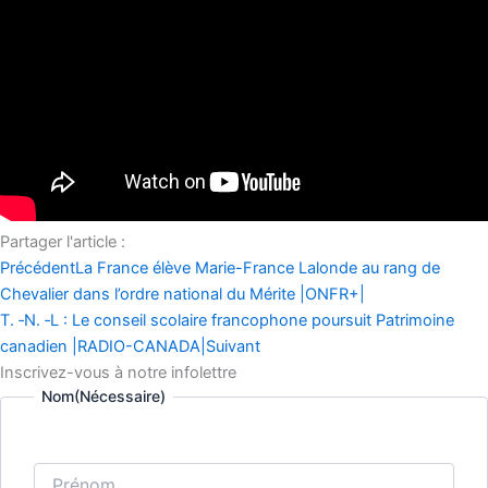
Partager l'article :
Précédent
La France élève Marie-France Lalonde au rang de
Chevalier dans l’ordre national du Mérite |ONFR+|
T. ‑N. ‑L : Le conseil scolaire francophone poursuit Patrimoine
canadien |RADIO-CANADA|
Suivant
Inscrivez-vous à notre infolettre
Nom
(Nécessaire)