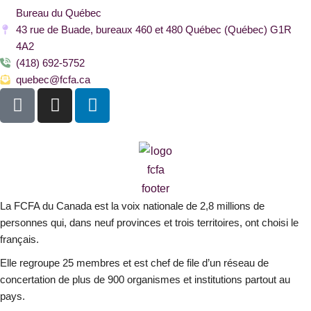
Bureau du Québec
43 rue de Buade, bureaux 460 et 480 Québec (Québec) G1R
4A2
(418) 692-5752
quebec@fcfa.ca
F
I
L
a
n
i
c
s
n
e
t
k
b
a
e
o
g
d
o
r
i
La FCFA du Canada est la voix nationale de 2,8 millions de
k
a
n
personnes qui, dans neuf provinces et trois territoires, ont choisi le
-
m
français.
s
Elle regroupe 25 membres et est chef de file d’un réseau de
q
concertation de plus de 900 organismes et institutions partout au
u
pays.
a