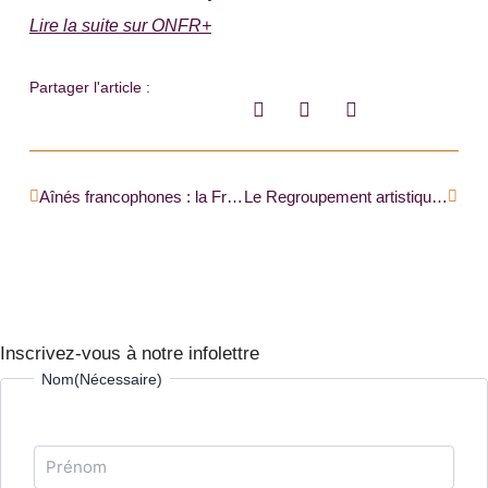
Lire la suite sur ONFR+
Partager l'article :
Précédent
Suiva
Aînés francophones : la Fransaskoise Marguerite Hounjet reçoit le prix national de leadership |FRANCITÉ|
Le Regroupement artistique francophone de l’Alberta veut aider ses membres à accroître leurs publics |RADIO-CANADA|
Inscrivez-vous à notre infolettre
Prénom
Nom
Nom
(Nécessaire)