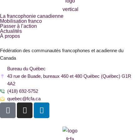
La francophonie canadienne
Mobilisation franco
Passer à l’action
Actualités
À propos
Fédération des communautés francophones et acadienne du
Canada
Bureau du Québec
43 rue de Buade, bureaux 460 et 480 Québec (Québec) G1R
4A2
(418) 692-5752
quebec@fcfa.ca
F
I
L
a
n
i
c
s
n
e
t
k
b
a
e