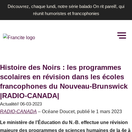
Aller
Découvrez, chaque lundi, notre série balado On rit pareil!, qui
au
réunit humoristes et francophonies
contenu
Histoire des Noirs : les programmes
scolaires en révision dans les écoles
francophones du Nouveau-Brunswick
|RADIO-CANADA|
Actualité
//
06-03-2023
RADIO-CANADA
– Océane Doucet, publié le 1 mars 2023
Le ministère de l’Éducation du N.-B. effectue une révision
majeure des programmes de sciences humaines de la 4e à