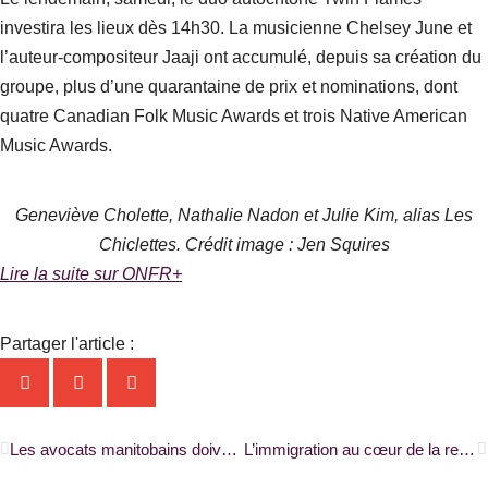
investira les lieux dès 14h30. La musicienne Chelsey June et
l’auteur-compositeur Jaaji ont accumulé, depuis sa création du
groupe, plus d’une quarantaine de prix et nominations, dont
quatre Canadian Folk Music Awards et trois Native American
Music Awards.
Geneviève Cholette, Nathalie Nadon et Julie Kim, alias Les
Chiclettes. Crédit image : Jen Squires
Lire la suite sur ONFR+
Partager l'article :
Précédent
S
Les avocats manitobains doivent aborder la cohérence des versions bilingues des lois |RADIO-CANADA|
L’immigration au cœur de la rencontre des ministres responsables de la francophonie |RADIO-CANADA|