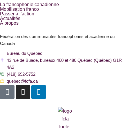
La francophonie canadienne
Mobilisation franco
Passer à l’action
Actualités
À propos
Fédération des communautés francophones et acadienne du
Canada
Bureau du Québec
43 rue de Buade, bureaux 460 et 480 Québec (Québec) G1R
4A2
(418) 692-5752
quebec@fcfa.ca
F
I
L
a
n
i
c
s
n
e
t
k
b
a
e
o
g
d