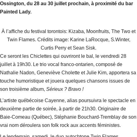
Ossington, du 28 au 30 juillet prochain, à proximité du bar
Painted Lady.
À l’affiche du festival torontois: Kizaba, Moonfruits, The Two et
Twin Flames. Crédits image: Karine LaRocque, S.Winter,
Curtis Perry et Sean Sisk.
Ce seront les Chiclettes qui ouvriront le bal, le vendredi 28
juillet à 19h30. Le trio vocal franco-ontarien, composé de
Nathalie Nadon, Geneviève Cholette et Julie Kim, apportera sa
touche humoristique et jouera quelques chansons issues de
son troisième album,
Sérieux ? Bravo !
L’artiste québécoise Cayenne, alias poursuivra le spectacle en
deuxième partie de soirée, à partir de 21h30. Originaire de
Baie-Comeau (Québec), Stéphanie Bouchard-Tremblay de son
vrai nom déroulera son folk rock aux accents féministes.
Le lendemain, samedi, le duo autochtone Twin Flames