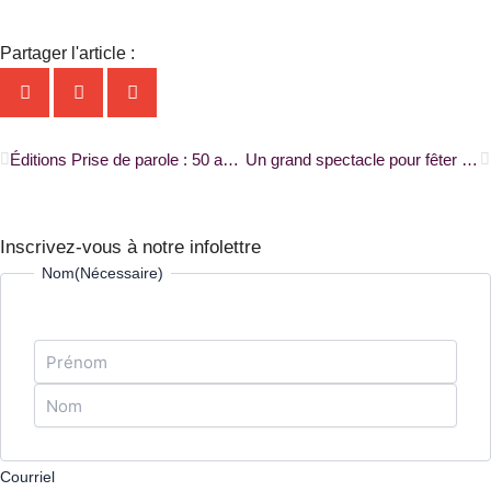
Partager l'article :
Précédent
S
Éditions Prise de parole : 50 ans à faire rayonner la littérature franco-ontarienne |RADIO-CANADA|
Un grand spectacle pour fêter le centenaire des soins de santé en français à Moncton |RADIO-CANADA|
Inscrivez-vous à notre infolettre
Prénom
Nom
Nom
(Nécessaire)
Courriel