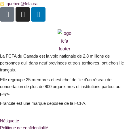
quebec@fcfa.ca
F
I
L
a
n
i
c
s
n
e
t
k
b
a
e
o
g
d
o
r
i
La FCFA du Canada est la voix nationale de 2,8 millions de
k
a
n
personnes qui, dans neuf provinces et trois territoires, ont choisi le
-
m
français.
s
Elle regroupe 25 membres et est chef de file d’un réseau de
q
concertation de plus de 900 organismes et institutions partout au
u
pays.
a
r
Francité est une marque déposée de la FCFA.
e
Nétiquette
Politique de confidentialité