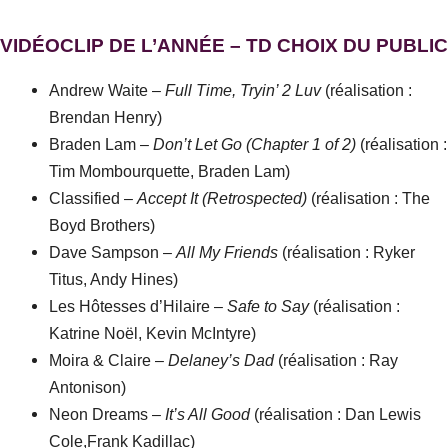
VIDÉOCLIP DE L’ANNÉE – TD CHOIX DU PUBLIC
Andrew Waite –
Full Time, Tryin’ 2 Luv
(réalisation :
Brendan Henry)
Braden Lam –
Don’t Let Go (Chapter 1 of 2)
(réalisation :
Tim Mombourquette, Braden Lam)
Classified –
Accept It (Retrospected)
(réalisation : The
Boyd Brothers)
Dave Sampson –
All My Friends
(réalisation : Ryker
Titus, Andy Hines)
Les Hôtesses d’Hilaire –
Safe to Say
(réalisation :
Katrine Noël, Kevin McIntyre)
Moira & Claire –
Delaney’s Dad
(réalisation : Ray
Antonison)
Neon Dreams –
It’s All Good
(réalisation : Dan Lewis
Cole,Frank Kadillac)