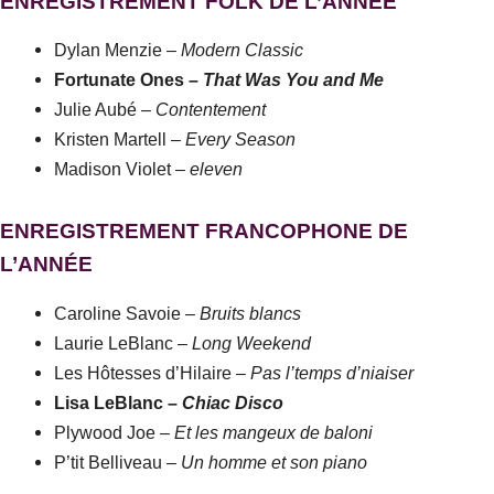
ENREGISTREMENT FOLK DE L’ANNÉE
Dylan Menzie –
Modern Classic
Fortunate Ones –
That Was You and Me
Julie Aubé –
Contentement
Kristen Martell –
Every Season
Madison Violet –
eleven
ENREGISTREMENT FRANCOPHONE DE
L’ANNÉE
Caroline Savoie –
Bruits blancs
Laurie LeBlanc –
Long Weekend
Les Hôtesses d’Hilaire –
Pas l’temps d’niaiser
Lisa LeBlanc –
Chiac Disco
Plywood Joe –
Et les mangeux de baloni
P’tit Belliveau –
Un homme et son piano