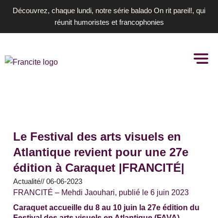
Aller
Découvrez, chaque lundi, notre série balado On rit pareil!, qui
au
réunit humoristes et francophonies
contenu
Le Festival des arts visuels en
Atlantique revient pour une 27e
édition à Caraquet |FRANCITÉ|
Actualité
//
06-06-2023
FRANCITÉ – Mehdi Jaouhari, publié le 6 juin 2023
Caraquet accueille du 8 au 10 juin la 27e édition du
Festival des arts visuels en Atlantique (FAVA).