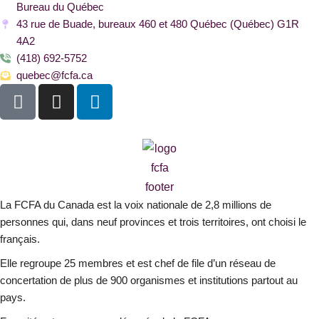
Bureau du Québec
43 rue de Buade, bureaux 460 et 480 Québec (Québec) G1R
4A2
(418) 692-5752
quebec@fcfa.ca
F
I
L
a
n
i
c
s
n
e
t
k
b
a
e
o
g
d
o
r
i
La FCFA du Canada est la voix nationale de 2,8 millions de
k
a
n
personnes qui, dans neuf provinces et trois territoires, ont choisi le
-
m
français.
s
Elle regroupe 25 membres et est chef de file d’un réseau de
q
concertation de plus de 900 organismes et institutions partout au
u
pays.
a