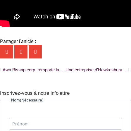
Partager l'article :
Précédent
S
Awa Bissap corp. remporte la Fosse aux lions 2024 au Manitoba |RADIO-CANADA|
Une entreprise d’Hawkesbury remporte le Prix du commerce Ontario-Québec en francophonie |ONFR+|
Inscrivez-vous à notre infolettre
Prénom
Nom
Nom
(Nécessaire)