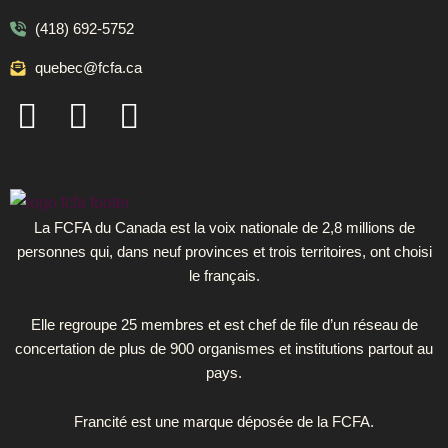
(418) 692-5752
quebec@fcfa.ca
F
I
L
a
n
i
c
s
n
e
t
k
b
a
e
La FCFA du Canada est la voix nationale de 2,8 millions de
personnes qui, dans neuf provinces et trois territoires, ont choisi
o
g
d
le français.
o
r
i
k
a
n
Elle regroupe 25 membres et est chef de file d’un réseau de
concertation de plus de 900 organismes et institutions partout au
-
m
pays.
s
Francité est une marque déposée de la FCFA.
q