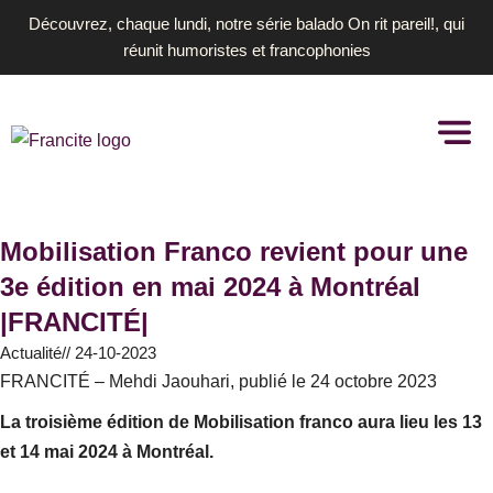
Aller
Découvrez, chaque lundi, notre série balado On rit pareil!, qui
au
réunit humoristes et francophonies
contenu
Mobilisation Franco revient pour une
3e édition en mai 2024 à Montréal
|FRANCITÉ|
Actualité
//
24-10-2023
FRANCITÉ – Mehdi Jaouhari, publié le 24 octobre 2023
La troisième édition de Mobilisation franco aura lieu les 13
et 14 mai 2024 à Montréal.