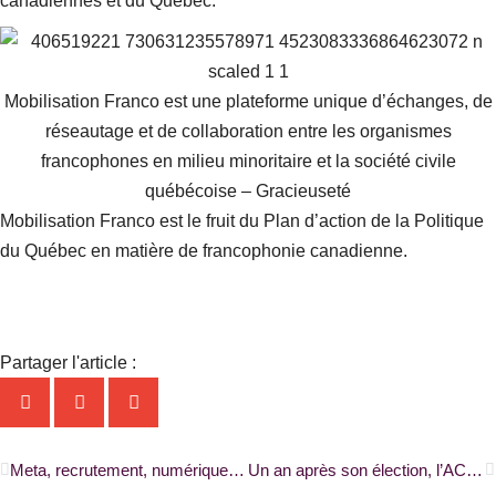
canadiennes et du Québec.
Mobilisation Franco est une plateforme unique d’échanges, de
réseautage et de collaboration entre les organismes
francophones en milieu minoritaire et la société civile
québécoise – Gracieuseté
Mobilisation Franco est le fruit du Plan d’action de la Politique
du Québec en matière de francophonie canadienne.
Partager l'article :
Précédent
S
Meta, recrutement, numérique et publicité… les multiples défis de la presse francophone |ONFR+|
Un an après son élection, l’ACFO Ottawa attend plus de Mark Sutcliffe |RADIO-CANADA|