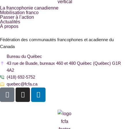
La francophonie canadienne
Mobilisation franco
Passer à l’action
Actualités
À propos
Fédération des communautés francophones et acadienne du
Canada
Bureau du Québec
43 rue de Buade, bureaux 460 et 480 Québec (Québec) G1R
4A2
(418) 692-5752
quebec@fcfa.ca
F
I
L
a
n
i
c
s
n
e
t
k
b
a
e
o
g
d