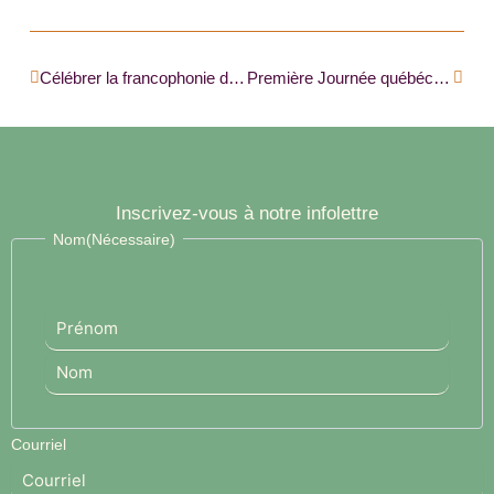
Précédent
Suiva
Célébrer la francophonie d’un océan à l’autre |FRANCITÉ|
Première Journée québécoise de la francophonie canadienne |RADIO-CANADA|
Inscrivez-vous à notre infolettre
Prénom
Nom
Nom
(Nécessaire)
Courriel