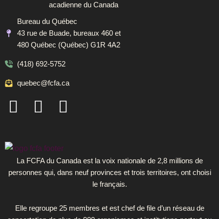
acadienne du Canada
Bureau du Québec
43 rue de Buade, bureaux 460 et
480 Québec (Québec) G1R 4A2
(418) 692-5752
quebec@fcfa.ca
F
I
L
a
n
i
c
s
n
e
t
k
b
a
e
La FCFA du Canada est la voix nationale de 2,8 millions de
personnes qui, dans neuf provinces et trois territoires, ont choisi
o
g
d
le français.
o
r
i
k
a
n
Elle regroupe 25 membres et est chef de file d’un réseau de