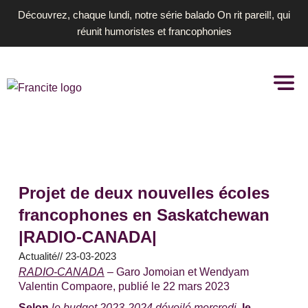
Aller
Découvrez, chaque lundi, notre série balado On rit pareil!, qui
au
réunit humoristes et francophonies
contenu
Projet de deux nouvelles écoles
francophones en Saskatchewan
|RADIO-CANADA|
Actualité
//
23-03-2023
RADIO-CANADA
– Garo Jomoian et Wendyam
Valentin Compaore, publié le 22 mars 2023
Selon
le budget 2023-2024 dévoilé mercredi
, le