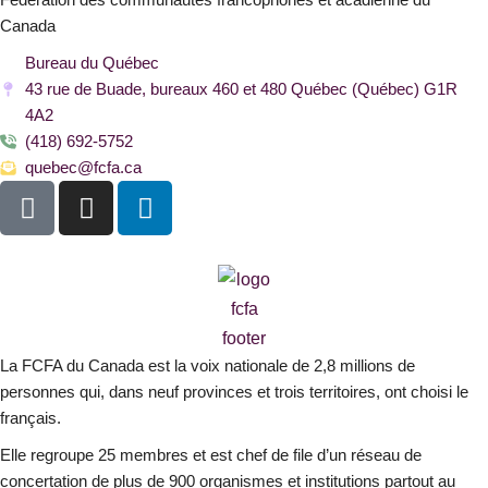
Fédération des communautés francophones et acadienne du
Canada
Bureau du Québec
43 rue de Buade, bureaux 460 et 480 Québec (Québec) G1R
4A2
(418) 692-5752
quebec@fcfa.ca
F
I
L
a
n
i
c
s
n
e
t
k
b
a
e
o
g
d
o
r
i
La FCFA du Canada est la voix nationale de 2,8 millions de
k
a
n
personnes qui, dans neuf provinces et trois territoires, ont choisi le
-
m
français.
s
Elle regroupe 25 membres et est chef de file d’un réseau de
q
concertation de plus de 900 organismes et institutions partout au