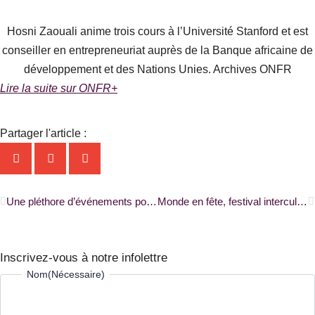
Hosni Zaouali anime trois cours à l’Université Stanford et est
conseiller en entrepreneuriat auprès de la Banque africaine de
développement et des Nations Unies. Archives ONFR
Lire la suite sur ONFR+
Partager l'article :
Précédent
S
Une pléthore d’événements pour célébrer l’immigration francophone d’un océan à l’autre |FRANCITÉ|
Monde en fête, festival interculturel haut en couleur, attire les foules à Dieppe |RADIO-CANADA|
Inscrivez-vous à notre infolettre
Prénom
Nom
Nom
(Nécessaire)