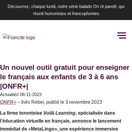
Aller
Découvrez, chaque lundi, notre série balado On rit pareil!, qui
au
réunit humoristes et francophonies
contenu
Un nouvel outil gratuit pour enseigner
le français aux enfants de 3 à 6 ans
|ONFR+|
Actualité
//
06-11-2023
ONFR+
– Inès Rebei, publié le 3 novembre 2023
La firme torontoise
Voilà Learning
, spécialisée dans
l’éducation virtuelle en français, annonce le lancement
immédiat de
«
MetaLingo», une expérience immersive