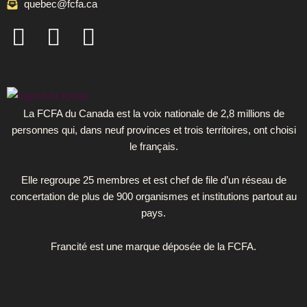
quebec@fcfa.ca
F
I
L
a
n
i
c
s
n
e
t
k
b
a
e
La FCFA du Canada est la voix nationale de 2,8 millions de
personnes qui, dans neuf provinces et trois territoires, ont choisi
o
g
d
le français.
o
r
i
k
a
n
Elle regroupe 25 membres et est chef de file d’un réseau de
concertation de plus de 900 organismes et institutions partout au
-
m
pays.
s
Francité est une marque déposée de la FCFA.
q
u
a