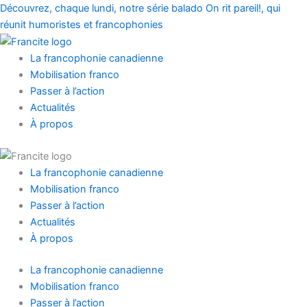
Prénom
Nom
Aller
Main
Main
Découvrez, chaque lundi, notre série balado On rit pareil!, qui
au
Menu
Menu
réunit humoristes et francophonies
contenu
La francophonie canadienne
Mobilisation franco
Passer à l’action
Actualités
À propos
La francophonie canadienne
Mobilisation franco
Passer à l’action
Actualités
À propos
La francophonie canadienne
Mobilisation franco
Passer à l’action