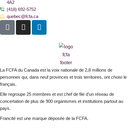
4A2
(418) 692-5752
quebec@fcfa.ca
F
I
L
a
n
i
c
s
n
e
t
k
b
a
e
o
g
d
o
r
i
La FCFA du Canada est la voix nationale de 2,8 millions de
k
a
n
personnes qui, dans neuf provinces et trois territoires, ont choisi le
-
m
français.
s
Elle regroupe 25 membres et est chef de file d’un réseau de
q
concertation de plus de 900 organismes et institutions partout au
u
pays.
a
r
Francité est une marque déposée de la FCFA.
e