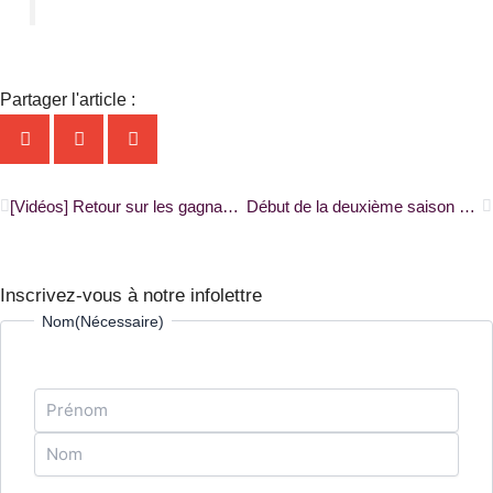
Partager l'article :
Précédent
S
[Vidéos] Retour sur les gagnants de la 4e édition du concours Slam tes accents |FRANCITÉ|
Début de la deuxième saison de la série franco-ontarienne Paris Paris |ONFR+|
Inscrivez-vous à notre infolettre
Prénom
Nom
Nom
(Nécessaire)