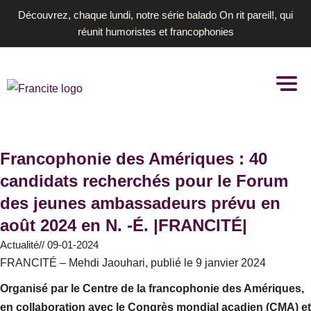
Aller
Découvrez, chaque lundi, notre série balado On rit pareil!, qui
au
réunit humoristes et francophonies
contenu
Francophonie des Amériques : 40
candidats recherchés pour le Forum
des jeunes ambassadeurs prévu en
août 2024 en N. -É. |FRANCITÉ|
Actualité
//
09-01-2024
FRANCITÉ – Mehdi Jaouhari, publié le 9 janvier 2024
Organisé par le Centre de la francophonie des Amériques,
en collaboration avec le Congrès mondial acadien (CMA) et