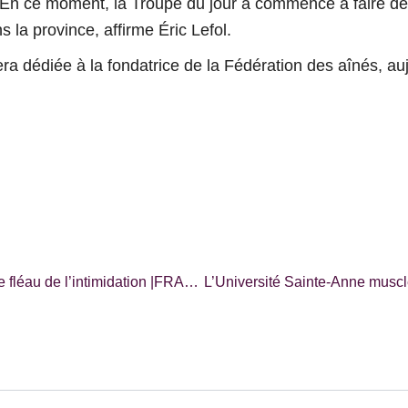
 En ce moment, la Troupe du jour a commencé à faire de
s la province
, affirme Éric Lefol.
era dédiée à la fondatrice de la Fédération des aînés, a
Les Francophones de la Saskatchewan se mobilisent contre le fléau de l’intimidation |FRANCITÉ|