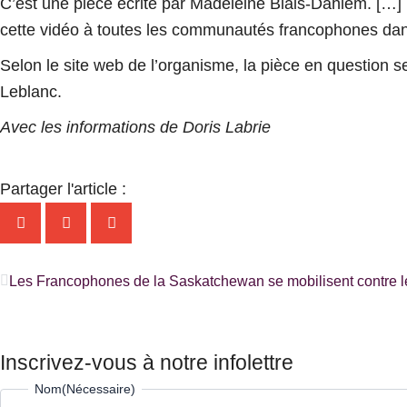
C’est une pièce écrite par Madeleine Blais-Dahlem. […]
cette vidéo à toutes les communautés francophones dan
Selon le site web de l’organisme, la pièce en question s
Leblanc.
Avec les informations de Doris Labrie
Partager l'article :
Précédent
Inscrivez-vous à notre infolettre
Prénom
Nom
Nom
(Nécessaire)