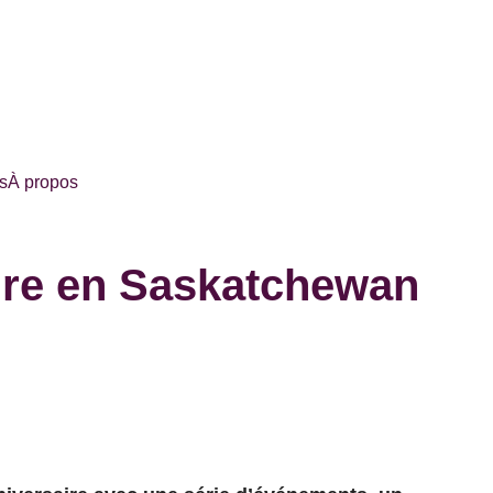
s
À propos
aire en Saskatchewan