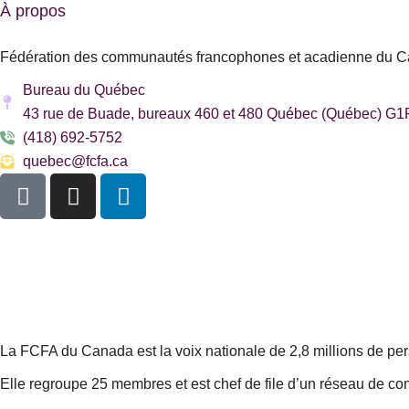
À propos
Fédération des communautés francophones et acadienne du 
Bureau du Québec
43 rue de Buade, bureaux 460 et 480 Québec (Québec) G
(418) 692-5752
quebec@fcfa.ca
F
I
L
a
n
i
c
s
n
e
t
k
b
a
e
o
g
d
o
r
i
k
a
n
La FCFA du Canada est la voix nationale de 2,8 millions de person
-
m
Elle regroupe 25 membres et est chef de file d’un réseau de con
s