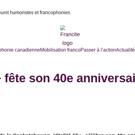
réunit humoristes et francophonies
phonie canadienne
Mobilisation franco
Passer à l’action
Actualité
+ fête son 40e annivers