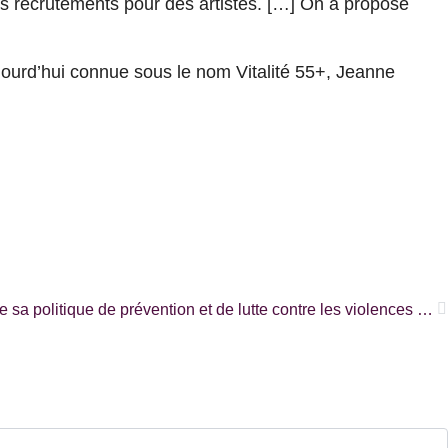
s recrutements pour des artistes. […] On a proposé
ujourd’hui connue sous le nom Vitalité 55+, Jeanne
S
L’Université Sainte-Anne muscle sa politique de prévention et de lutte contre les violences sexuelles suite à des incidents |FRANCITÉ|