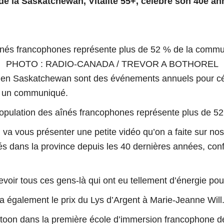
e la Saskatchewan, Vitalité 55+, célèbre son 40e an
 aînés francophones représente plus de 52 % de la commu
PHOTO : RADIO-CANADA / TREVOR A BOTHOREL
 en Saskatchewan sont des événements annuels pour céléb
ns un communiqué.
la population des aînés francophones représente plus de
va vous présenter une petite vidéo qu’on a faite sur no
nés dans la province depuis les 40 dernières années
, con
evoir tous ces gens-là qui ont eu tellement d’énergie pou
a également le prix du Lys d’Argent à Marie-Jeanne Will
on dans la première école d’immersion francophone de la