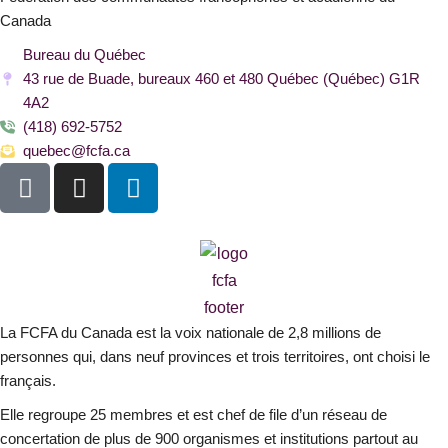
Canada
Bureau du Québec
43 rue de Buade, bureaux 460 et 480 Québec (Québec) G1R
4A2
(418) 692-5752
quebec@fcfa.ca
F
I
L
a
n
i
c
s
n
e
t
k
b
a
e
o
g
d
o
r
i
La FCFA du Canada est la voix nationale de 2,8 millions de
k
a
n
personnes qui, dans neuf provinces et trois territoires, ont choisi le
-
m
français.
s
Elle regroupe 25 membres et est chef de file d’un réseau de
q
concertation de plus de 900 organismes et institutions partout au