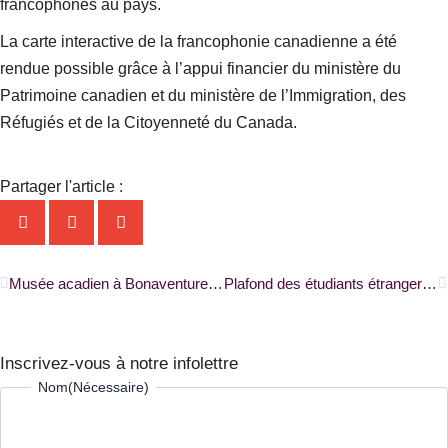
francophones au pays.
La carte interactive de la francophonie canadienne a été
rendue possible grâce à l’appui financier du ministère du
Patrimoine canadien et du ministère de l’Immigration, des
Réfugiés et de la Citoyenneté du Canada.
Partager l'article :
Précédent
S
Musée acadien à Bonaventure : vendre des objets du passé… pour l’avenir |RADIO-CANADA|
Plafond des étudiants étrangers : le commissaire aux langues officielles ouvre une enquête |ONFR+|
Inscrivez-vous à notre infolettre
Prénom
Nom
Nom
(Nécessaire)