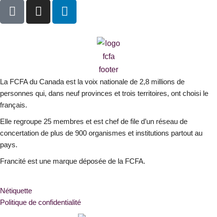
F
I
L
a
n
i
c
s
n
e
t
k
b
a
e
o
g
d
o
r
i
La FCFA du Canada est la voix nationale de 2,8 millions de
k
a
n
personnes qui, dans neuf provinces et trois territoires, ont choisi le
-
m
français.
s
Elle regroupe 25 membres et est chef de file d’un réseau de
q
concertation de plus de 900 organismes et institutions partout au
u
pays.
a
r
Francité est une marque déposée de la FCFA.
e
Nétiquette
Politique de confidentialité