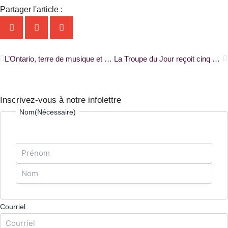
Partager l'article :
Précédent
S
L’Ontario, terre de musique et d’art en français |ONFR+|
La Troupe du Jour reçoit cinq nominations au gala des Saskatoon & Area Theatre Awards |RADIO-CANADA|
Inscrivez-vous à notre infolettre
Prénom
Nom
Nom
(Nécessaire)
Courriel