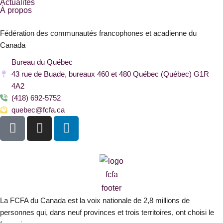
Actualités
À propos
Fédération des communautés francophones et acadienne du
Canada
Bureau du Québec
43 rue de Buade, bureaux 460 et 480 Québec (Québec) G1R
4A2
(418) 692-5752
quebec@fcfa.ca
F
I
L
a
n
i
c
s
n
e
t
k
b
a
e
o
g
d
o
r
i
La FCFA du Canada est la voix nationale de 2,8 millions de
k
a
n
personnes qui, dans neuf provinces et trois territoires, ont choisi le
-
m